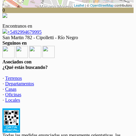
Leaflet
| ©
OpenStreetMap
contributors
0
Encontranos en
+5492994679995
San Martin 782 - Cipolletti - Río Negro
Seguinos en
Asociados con
¿Qué estás buscando?
·
Terrenos
·
Departamentos
·
Casas
·
Oficinas
·
Locales
Todas las medidas enunciadas son meramente orientativas, las