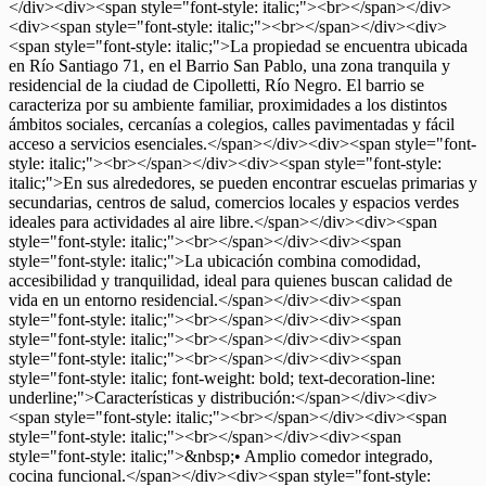
</div><div><span style="font-style: italic;"><br></span></div>
<div><span style="font-style: italic;"><br></span></div><div>
<span style="font-style: italic;">La propiedad se encuentra ubicada
en Río Santiago 71, en el Barrio San Pablo, una zona tranquila y
residencial de la ciudad de Cipolletti, Río Negro. El barrio se
caracteriza por su ambiente familiar, proximidades a los distintos
ámbitos sociales, cercanías a colegios, calles pavimentadas y fácil
acceso a servicios esenciales.</span></div><div><span style="font-
style: italic;"><br></span></div><div><span style="font-style:
italic;">En sus alrededores, se pueden encontrar escuelas primarias y
secundarias, centros de salud, comercios locales y espacios verdes
ideales para actividades al aire libre.</span></div><div><span
style="font-style: italic;"><br></span></div><div><span
style="font-style: italic;">La ubicación combina comodidad,
accesibilidad y tranquilidad, ideal para quienes buscan calidad de
vida en un entorno residencial.</span></div><div><span
style="font-style: italic;"><br></span></div><div><span
style="font-style: italic;"><br></span></div><div><span
style="font-style: italic;"><br></span></div><div><span
style="font-style: italic; font-weight: bold; text-decoration-line:
underline;">Características y distribución:</span></div><div>
<span style="font-style: italic;"><br></span></div><div><span
style="font-style: italic;"><br></span></div><div><span
style="font-style: italic;">&nbsp;• Amplio comedor integrado,
cocina funcional.</span></div><div><span style="font-style: