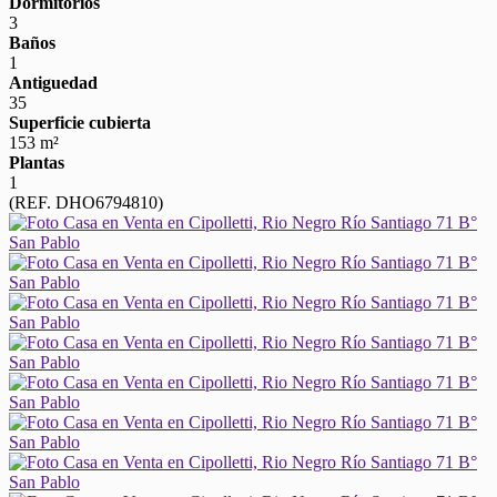
Dormitorios
3
Baños
1
Antiguedad
35
Superficie cubierta
153 m²
Plantas
1
(REF. DHO6794810)