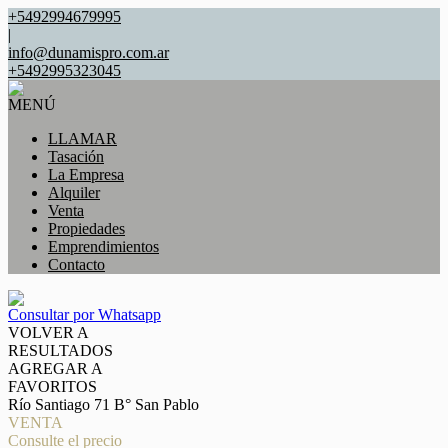
+5492994679995
|
info@dunamispro.com.ar
+5492995323045
MENÚ
LLAMAR
Tasación
La Empresa
Alquiler
Venta
Propiedades
Emprendimientos
Contacto
Consultar por Whatsapp
VOLVER A
RESULTADOS
AGREGAR A
FAVORITOS
Río Santiago 71 B° San Pablo
VENTA
Consulte el precio