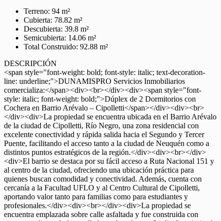
Terreno: 94 m²
Cubierta: 78.82 m²
Descubierta: 39.8 m²
Semicubierta: 14.06 m²
Total Construido: 92.88 m²
DESCRIPCIÓN
<span style="font-weight: bold; font-style: italic; text-decoration-
line: underline;">DUNAMISPRO Servicios Inmobiliarios
comercializa:</span><div><br></div><div><span style="font-
style: italic; font-weight: bold;">Dúplex de 2 Dormitorios con
Cochera en Barrio Arévalo – Cipolletti</span></div><div><br>
</div><div>La propiedad se encuentra ubicada en el Barrio Arévalo
de la ciudad de Cipolletti, Río Negro, una zona residencial con
excelente conectividad y rápida salida hacia el Segundo y Tercer
Puente, facilitando el acceso tanto a la ciudad de Neuquén como a
distintos puntos estratégicos de la región.</div><div><br></div>
<div>El barrio se destaca por su fácil acceso a Ruta Nacional 151 y
al centro de la ciudad, ofreciendo una ubicación práctica para
quienes buscan comodidad y conectividad. Además, cuenta con
cercanía a la Facultad UFLO y al Centro Cultural de Cipolletti,
aportando valor tanto para familias como para estudiantes y
profesionales.</div><div><br></div><div>La propiedad se
encuentra emplazada sobre calle asfaltada y fue construida con