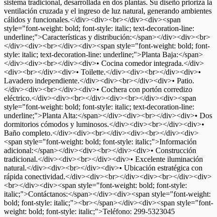
sistema tradicional, desarrollada en dos plantas. Su diseño prioriza la
ventilación cruzada y el ingreso de luz natural, generando ambientes
cálidos y funcionales.</div><div><br></div><div><span
style="font-weight: bold; font-style: italic; text-decoration-line:
underline;">Características y distribución:</span></div><div><br>
</div><div><br></div><div><span style="font-weight: bold; font-
style: italic; text-decoration-line: underline;">Planta Baja:</span>
</div><div><br></div><div>• Cocina comedor integrada.</div>
<div><br></div><div>• Toilette.</div><div><br></div><div>•
Lavadero independiente.</div><div><br></div><div>• Patio.
</div><div><br></div><div>• Cochera con portón corredizo
eléctrico.</div><div><br></div><div><br></div><div><span
style="font-weight: bold; font-style: italic; text-decoration-line:
underline;">Planta Alta:</span></div><div><br></div><div>• Dos
dormitorios cómodos y luminosos.</div><div><br></div><div>•
Baño completo.</div><div><br></div><div><br></div><div>
<span style="font-weight: bold; font-style: italic;">Información
adicional:</span></div><div><br></div><div>• Construcción
tradicional.</div><div><br></div><div>• Excelente iluminación
natural.</div><div><br></div><div>• Ubicación estratégica con
rápida conectividad.</div><div><br></div><div><br></div><div>
<br></div><div><span style="font-weight: bold; font-style:
italic;">Contáctanos:</span></div><div><span style="font-weight:
bold; font-style: italic;"><br></span></div><div><span style="font-
weight: bold; font-style: italic;">Teléfono: 299-5323045