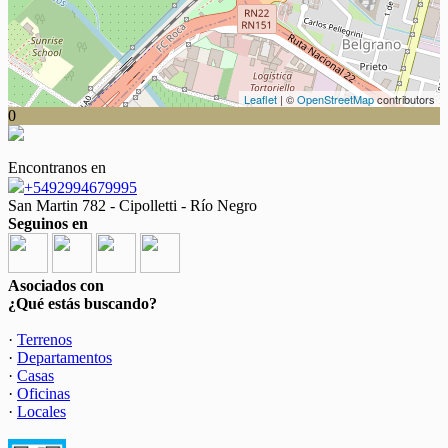
Leaflet
| ©
OpenStreetMap
contributors
0
Encontranos en
+5492994679995
San Martin 782 - Cipolletti - Río Negro
Seguinos en
Asociados con
¿Qué estás buscando?
·
Terrenos
·
Departamentos
·
Casas
·
Oficinas
·
Locales