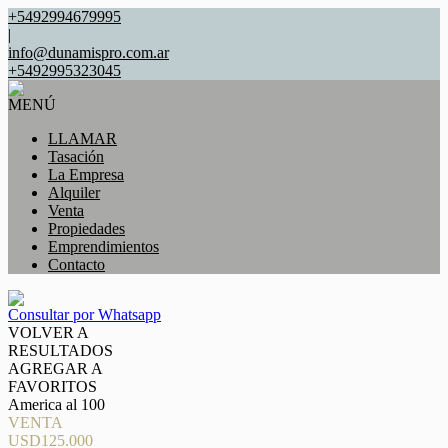
+5492994679995
|
info@dunamispro.com.ar
+5492995323045
MENÚ
LLAMAR
Tasación
La Empresa
Alquiler
Venta
Propiedades
Emprendimientos
Contacto
Consultar por Whatsapp
VOLVER A
RESULTADOS
AGREGAR A
FAVORITOS
America al 100
VENTA
USD125.000