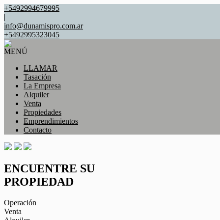
+5492994679995
|
info@dunamispro.com.ar
+5492995323045
MENÚ
LLAMAR
Tasación
La Empresa
Alquiler
Venta
Propiedades
Emprendimientos
Contacto
ENCUENTRE SU
PROPIEDAD
Operación
Venta