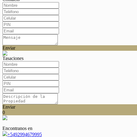
Enviar
Tasaciones
Enviar
0
Encontranos en
+5492994679995