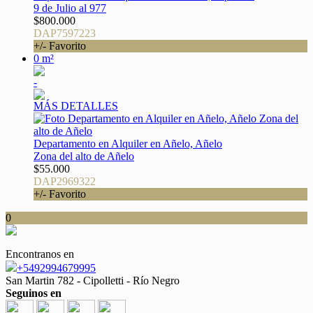
9 de Julio al 977
$800.000
DAP7597223
+/- Favorito
0 m²
-
MÁS DETALLES
Departamento en Alquiler en Añelo, Añelo
Zona del alto de Añelo
$55.000
DAP2969322
+/- Favorito
0
Encontranos en
+5492994679995
San Martin 782 - Cipolletti - Río Negro
Seguinos en