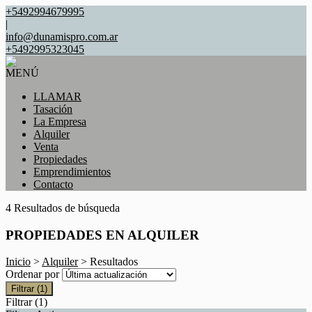
+5492994679995
|
info@dunamispro.com.ar
+5492995323045
MENÚ
LLAMAR
Tasación
La Empresa
Alquiler
Venta
Propiedades
Emprendimientos
Contacto
4 Resultados de búsqueda
PROPIEDADES EN ALQUILER
Inicio
>
Alquiler
> Resultados
Ordenar por
Filtrar
(1)
Filtrar
(1)