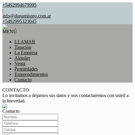
+5492994679995
|
info@dunamispro.com.ar
+5492995323045
MENÚ
LLAMAR
Tasación
La Empresa
Alquiler
Venta
Propiedades
Emprendimientos
Contacto
CONTACTO
Lo invitamos a dejarnos sus datos y nos contactaremos con usted a
la brevedad.
Contacto