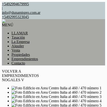
+5492994679995
|
info@dunamispro.com.ar
+5492995323045
MENÚ
LLAMAR
Tasación
La Empresa
Alquiler
Venta
Propiedades
Emprendimientos
Contacto
VOLVER A
EMPRENDIMIENTOS
NOGALES V