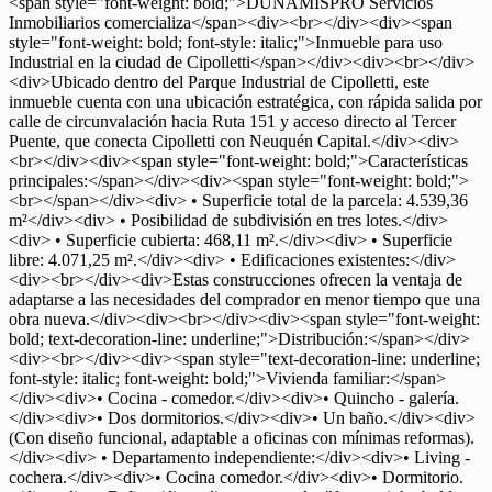
<span style="font-weight: bold;">DUNAMISPRO Servicios
Inmobiliarios comercializa</span><div><br></div><div><span
style="font-weight: bold; font-style: italic;">Inmueble para uso
Industrial en la ciudad de Cipolletti</span></div><div><br></div>
<div>Ubicado dentro del Parque Industrial de Cipolletti, este
inmueble cuenta con una ubicación estratégica, con rápida salida por
calle de circunvalación hacia Ruta 151 y acceso directo al Tercer
Puente, que conecta Cipolletti con Neuquén Capital.</div><div>
<br></div><div><span style="font-weight: bold;">Características
principales:</span></div><div><span style="font-weight: bold;">
<br></span></div><div> • Superficie total de la parcela: 4.539,36
m²</div><div> • Posibilidad de subdivisión en tres lotes.</div>
<div> • Superficie cubierta: 468,11 m².</div><div> • Superficie
libre: 4.071,25 m².</div><div> • Edificaciones existentes:</div>
<div><br></div><div>Estas construcciones ofrecen la ventaja de
adaptarse a las necesidades del comprador en menor tiempo que una
obra nueva.</div><div><br></div><div><span style="font-weight:
bold; text-decoration-line: underline;">Distribución:</span></div>
<div><br></div><div><span style="text-decoration-line: underline;
font-style: italic; font-weight: bold;">Vivienda familiar:</span>
</div><div>• Cocina - comedor.</div><div>• Quincho - galería.
</div><div>• Dos dormitorios.</div><div>• Un baño.</div><div>
(Con diseño funcional, adaptable a oficinas con mínimas reformas).
</div><div> • Departamento independiente:</div><div>• Living -
cochera.</div><div>• Cocina comedor.</div><div>• Dormitorio.