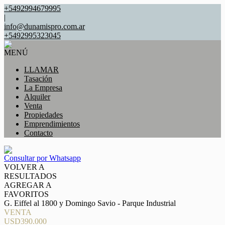
+5492994679995
|
info@dunamispro.com.ar
+5492995323045
MENÚ
LLAMAR
Tasación
La Empresa
Alquiler
Venta
Propiedades
Emprendimientos
Contacto
Consultar por Whatsapp
VOLVER A
RESULTADOS
AGREGAR A
FAVORITOS
G. Eiffel al 1800 y Domingo Savio - Parque Industrial
VENTA
USD390.000