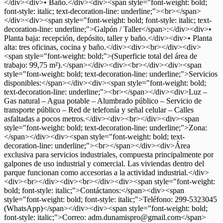
</div><div>• Baño.</div><div><span style="font-weight: bold;
font-style: italic; text-decoration-line: underline;"><br></span>
</div><div><span style="font-weight: bold; font-style: italic; text-
decoration-line: underline;">Galpón / Taller</span>:</div><div>•
Planta baja: recepción, depósito, taller y baño.</div><div>• Planta
alta: tres oficinas, cocina y baño.</div><div><br></div><div>
<span style="font-weight: bold;">(Superficie total del área de
trabajo: 99,75 m²).</span></div><div><br></div><div><span
style="font-weight: bold; text-decoration-line: underline;">Servicios
disponibles:</span></div><div><span style="font-weight: bold;
text-decoration-line: underline;"><br></span></div><div>Luz –
Gas natural – Agua potable – Alumbrado público – Servicio de
transporte público – Red de telefonía y señal celular – Calles
asfaltadas a pocos metros.</div><div><br></div><div><span
style="font-weight: bold; text-decoration-line: underline;">Zona:
</span></div><div><span style="font-weight: bold; text-
decoration-line: underline;"><br></span></div><div>Área
exclusiva para servicios industriales, compuesta principalmente por
galpones de uso industrial y comercial. Las viviendas dentro del
parque funcionan como accesorias a la actividad industrial.</div>
<div><br></div><div><br></div><div><span style="font-weight:
bold; font-style: italic;">Contáctanos:</span><div><span
style="font-weight: bold; font-style: italic;">Teléfono: 299-5323045
(WhatsApp)</span></div><div><span style="font-weight: bold;
font-style: italic;">Correo: adm.dunamispro@gmail.com</span>