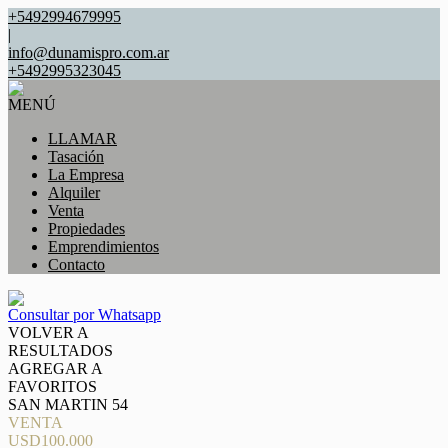
+5492994679995
|
info@dunamispro.com.ar
+5492995323045
MENÚ
LLAMAR
Tasación
La Empresa
Alquiler
Venta
Propiedades
Emprendimientos
Contacto
Consultar por Whatsapp
VOLVER A
RESULTADOS
AGREGAR A
FAVORITOS
SAN MARTIN 54
VENTA
USD100.000