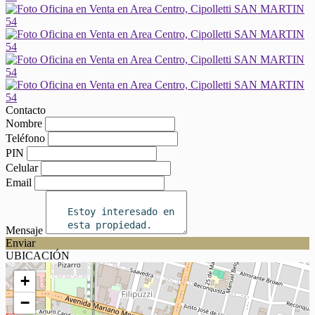
Contacto
Nombre
Teléfono
PIN
Celular
Email
Mensaje
Enviar
UBICACIÓN
+
−