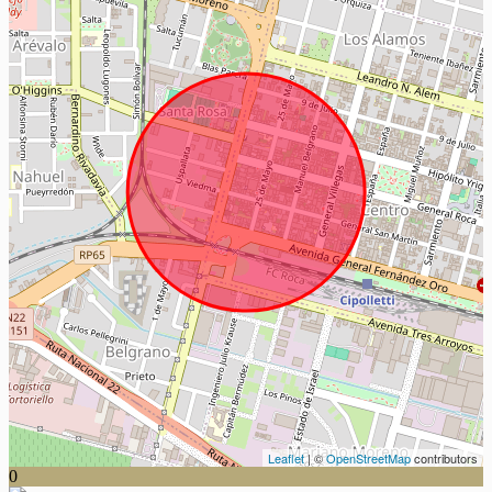
Leaflet
| ©
OpenStreetMap
contributors
0