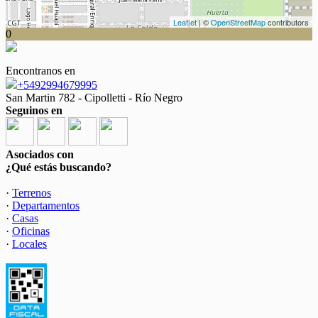
Leaflet
| ©
OpenStreetMap
contributors
0
Encontranos en
+5492994679995
San Martin 782 - Cipolletti - Río Negro
Seguinos en
Asociados con
¿Qué estás buscando?
·
Terrenos
·
Departamentos
·
Casas
·
Oficinas
·
Locales