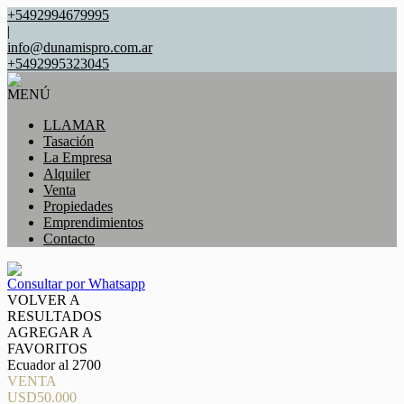
+5492994679995
|
info@dunamispro.com.ar
+5492995323045
MENÚ
LLAMAR
Tasación
La Empresa
Alquiler
Venta
Propiedades
Emprendimientos
Contacto
Consultar por Whatsapp
VOLVER A
RESULTADOS
AGREGAR A
FAVORITOS
Ecuador al 2700
VENTA
USD50.000