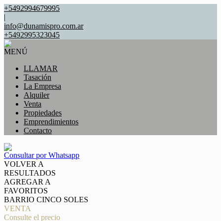
+5492994679995
|
info@dunamispro.com.ar
+5492995323045
MENÚ
LLAMAR
Tasación
La Empresa
Alquiler
Venta
Propiedades
Emprendimientos
Contacto
Consultar por Whatsapp
VOLVER A
RESULTADOS
AGREGAR A
FAVORITOS
BARRIO CINCO SOLES
VENTA
Consulte el precio