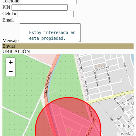
Teléfono
PIN
Celular
Email
Mensaje
Enviar
UBICACIÓN
+
−