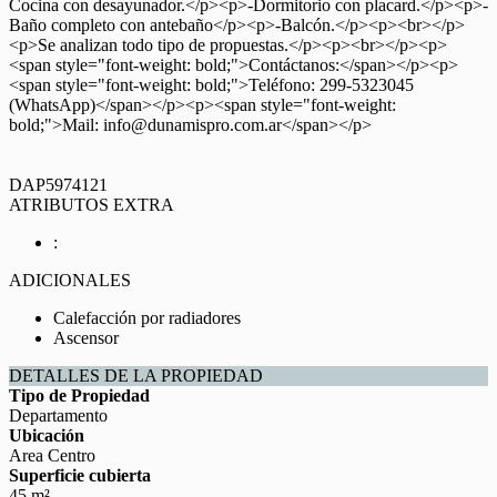
Cocina con desayunador.</p><p>-Dormitorio con placard.</p><p>-
Baño completo con antebaño</p><p>-Balcón.</p><p><br></p>
<p>Se analizan todo tipo de propuestas.</p><p><br></p><p>
<span style="font-weight: bold;">Contáctanos:</span></p><p>
<span style="font-weight: bold;">Teléfono: 299-5323045
(WhatsApp)</span></p><p><span style="font-weight:
bold;">Mail: info@dunamispro.com.ar</span></p>
DAP5974121
ATRIBUTOS EXTRA
:
ADICIONALES
Calefacción por radiadores
Ascensor
DETALLES DE LA PROPIEDAD
Tipo de Propiedad
Departamento
Ubicación
Area Centro
Superficie cubierta
45 m²