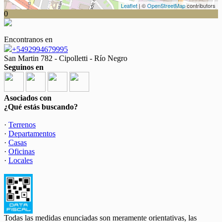
Leaflet
| ©
OpenStreetMap
contributors
0
Encontranos en
+5492994679995
San Martin 782 - Cipolletti - Río Negro
Seguinos en
Asociados con
¿Qué estás buscando?
·
Terrenos
·
Departamentos
·
Casas
·
Oficinas
·
Locales
Todas las medidas enunciadas son meramente orientativas, las