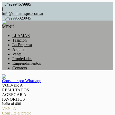
+5492994679995
|
info@dunamispro.com.ar
+5492995323045
MENÚ
LLAMAR
Tasación
La Empresa
Alquiler
Venta
Propiedades
Emprendimientos
Contacto
Consultar por Whatsapp
VOLVER A
RESULTADOS
AGREGAR A
FAVORITOS
Italia al 400
VENTA
Consulte el precio