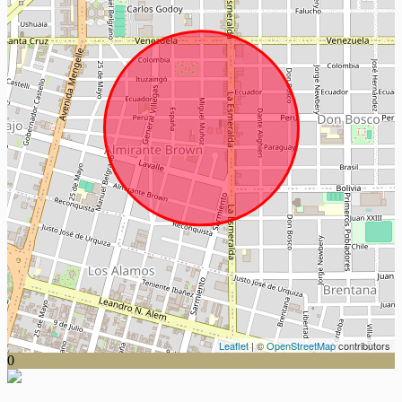
Leaflet
| ©
OpenStreetMap
contributors
0