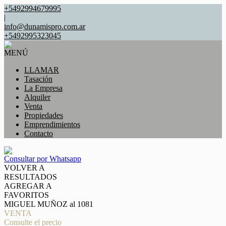
+5492994679995
|
info@dunamispro.com.ar
+5492995323045
MENÚ
LLAMAR
Tasación
La Empresa
Alquiler
Venta
Propiedades
Emprendimientos
Contacto
Consultar por Whatsapp
VOLVER A
RESULTADOS
AGREGAR A
FAVORITOS
MIGUEL MUÑOZ al 1081
VENTA
Consulte el precio