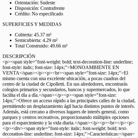
Orientación: Sudeste
Disposición: Contrafrente
Crédito: No especificado
SUPERFICIES Y MEDIDAS
Cubierta: 45.37 m²
Semicubierta: 4.29 m²
Total Construido: 49.66 m²
DESCRIPCIÓN
<p><span style="font-weight: bold; text-decoration-line: underline;
font-style: italic; font-size: 14px;">MONOAMBIENTE EN
VENTA</span></p><p><br><span style="font-size: 14px;">El
mismo cuenta con una excelente ubicación, a pocas cuadras del
centro de la ciudad de Cipolletti. En sus alrededores, encontrarás
colegios primarios y secundarios, bancos y supermercados, lo que
facilita el día a día.</span></p><p><span style="font-size:
14px;">Ofrece un acceso rápido a las principales calles de la ciudad,
permitiendo un desplazamiento ágil hacia distintos puntos de interés.
Además, está cercano a diversos lugares de interés general, como
parques y centros recreativos, proporcionando múltiples opciones
para el esparcimiento y la vida diaria.</span></p><p><br></p><p>
</p><div><span style="font-style: italic; font-weight: bold; text-
decoration-line: underline; font-size: 14px;">Características:</span>