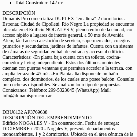
Total Construido: 142 m²
DESCRIPCIÓN
Dunamis Pro comercializa DUPLEX "en altura" 2 dormitorios a
Estrenar. Ciudad de Cipolletti, Río Negro La propiedad se encuentra
ubicada en el Edificio NOGALES V, pleno centro de la ciudad, con
acceso rápido a lugares de interés general, a 50 mts de Avenida
Alem, fácil acceso a estación de servicio, supermercados, colegios
primarios y secundarios, jardines de infantes. Cuenta con un sistema
de cámaras de seguridad en hall de entrada y acceso al edificio.
Características: -En planta baja cuenta con un toilette, cocina-
comedor y living independiente. Estos dos últimos ambientes
cuentan con puertas ventanas que permiten acceder a la terraza, con
amplia terraza de 45 m2. -En Planta alta dispone de un baño
completo, dos dormitorios, de los cuales uno posee balcón. Consulte
por cocheras disponibles. Se analizan todo tipo de propuestas.
Contáctanos: Teléfono: 299-5323045 (WhatsApp) Mail:
info@dunamispro.com.ar
DBU8132 AP3769638
DESCRIPCIÓN DEL EMPRENDIMIENTO
Edificio NOGALES V - En construcción. Fecha de entrega:
DICIEMBRE / 2020.- Nogales V, presenta departamentos
monoambientes, 1 y 2 dormitorios. Ubicado en el área céntrica de la