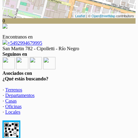
Leaflet
| ©
OpenStreetMap
contributors
0
Encontranos en
+5492994679995
San Martin 782 - Cipolletti - Río Negro
Seguinos en
Asociados con
¿Qué estás buscando?
·
Terrenos
·
Departamentos
·
Casas
·
Oficinas
·
Locales