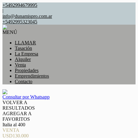
+5492994679995
|
info@dunamispro.com.ar
+5492995323045
MENÚ
LLAMAR
Tasación
La Empresa
Alquiler
Venta
Propiedades
Emprendimientos
Contacto
Consultar por Whatsapp
VOLVER A
RESULTADOS
AGREGAR A
FAVORITOS
Italia al 400
VENTA
USD130.000