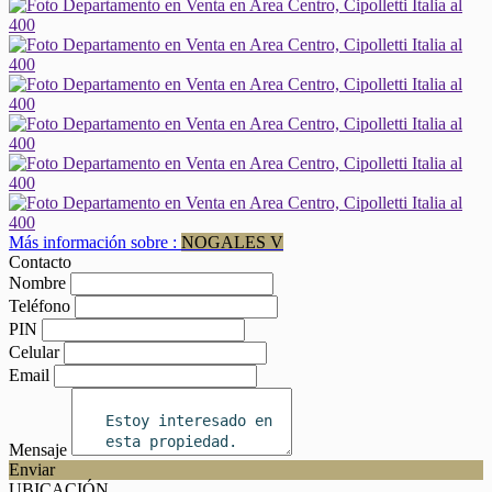
Más información sobre :
NOGALES V
Contacto
Nombre
Teléfono
PIN
Celular
Email
Mensaje
Enviar
UBICACIÓN